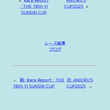
«
Race Report
ANIORU’S
: THE 18th YI
CUP2025
»
SUNSIN CUP
レース結果
ブログ
←
前:
Race Report : THE
次:
ANIORU’S
18th YI SUNSIN CUP
CUP2025
→